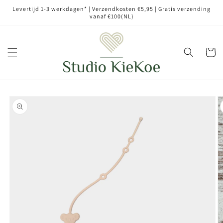
Meteen
Levertijd 1-3 werkdagen* | Verzendkosten €5,95 | Gratis verzending
naar de
vanaf €100(NL)
content
Winkelwa
Ga direct naar
productinformatie