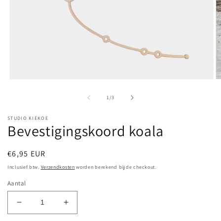
Media
M
1
2
openen
o
van
1
/
3
in
in
modaal
m
STUDIO KIEKOE
Bevestigingskoord koala
Normale
€6,95 EUR
prijs
Inclusief btw.
Verzendkosten
worden berekend bij de checkout.
Aantal
Aantal
Aantal
verlagen
verhogen